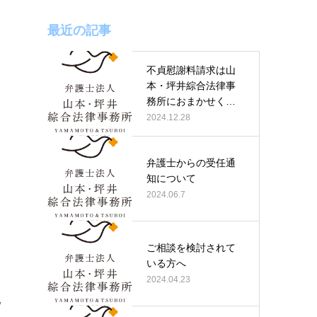
最近の記事
不貞慰謝料請求は山
本・坪井綜合法律事
務所におまかせくだ
さい
2024.12.28
弁護士からの受任通
知について
2024.06.7
け
ご相談を検討されて
いる方へ
2024.04.23
配