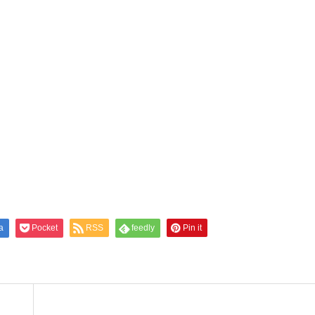
a
Pocket
RSS
feedly
Pin it