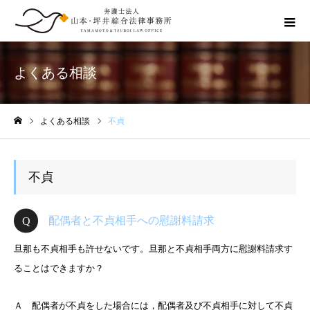
よくある相談
よくある相談
不貞
ホーム
不貞
配偶者と不貞相手への慰謝料請求
旦那も不貞相手も許せないです。旦那と不貞相手両方に慰謝料請求す
ることはできますか？
Ａ 配偶者が不貞をした場合には，配偶者及び不貞相手に対して不貞